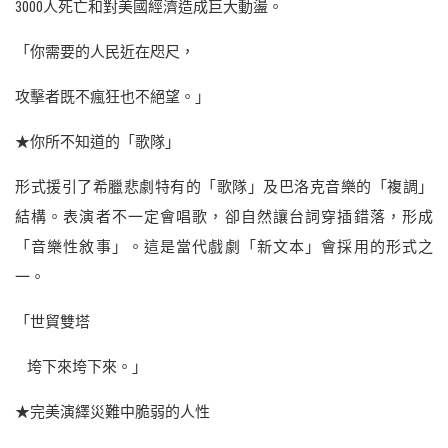
3000人死亡和對美國經濟造成巨大動盪。
「你需要的人民近在咫尺，
攻擊者既不瘋狂也不絕望。」
★你所不知道的「歌隊」
形式援引了希臘悲劇特有的「歌隊」及巴洛克音樂的「複調」
結構。表演者不一定會唱歌，卻自然讓台詞穿插錯落，形成
「音樂性敘事」。這是當代戲劇「新文本」會採用的形式之
一。
「世貿雙塔
垮下來垮下來。」
★完美演繹災難中脆弱的人性