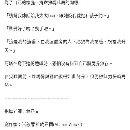
為了自己的家庭，拚命扭轉此局的陶德。
「請幫我傳話給我太太Lisa，跟她說我愛她和孩子們。」
「準備好了嗎？動手吧。」
「這是我的遺囑，在我遺體旁的人，必須為我禱告，祝福我升
天。」
阿塔在寫下這份遺囑時，恐怕沒有料到自己將屍骨無存。
在災難面前，雖親情與羈絆顯得如此刻骨，但仍然無力扭轉局
勢。
——————————————————————
指導老師：林乃文
劇作家：米歇爾·維納韋爾(Micheal Vinaver)。