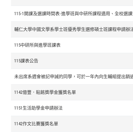
115-1開課及選課時間表-進學班與中研所課程適用、全校選課須
輔仁大學中國文學系學士班優秀學生選修碩士班課程申請辦法
115中研所與進學班課表
115課表公告
未出席系週會被記申誡的同學，可於一年內向生輔組提出銷過
1142億豐．粘銘獎學金獲獎名單
1151生活助學金申請辦法
1142作文比賽獲獎名單