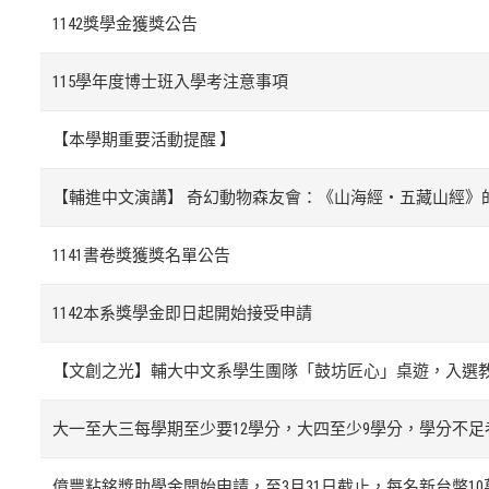
1142獎學金獲獎公告
115學年度博士班入學考注意事項
【本學期重要活動提醒 】
【輔進中文演講】 奇幻動物森友會：《山海經・五藏山經》
1141書卷獎獲獎名單公告
1142本系獎學金即日起開始接受申請
【文創之光】輔大中文系學生團隊「鼓坊匠心」桌遊，入選
大一至大三每學期至少要12學分，大四至少9學分，學分不足
億豐粘銘獎助學金開始申請，至3月31日截止，每名新台幣1