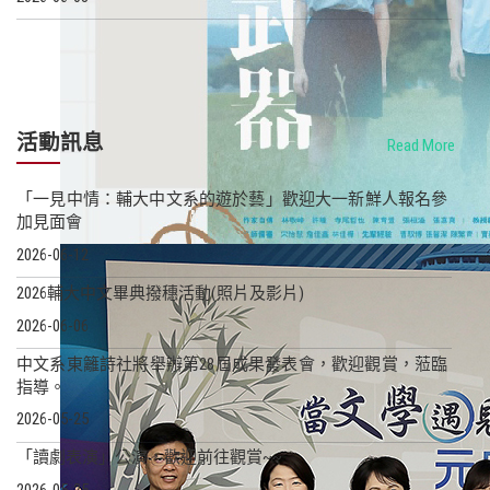
活動訊息
Read More
「一見中情：輔大中文系的遊於藝」歡迎大一新鮮人報名參
加見面會
2026-06-12
2026輔大中文畢典撥穗活動(照片及影片)
2026-06-06
中文系東籬詩社將舉辦第28屆成果發表會，歡迎觀賞，蒞臨
指導。
2026-05-25
「讀劇表演」公演，歡迎前往觀賞~~