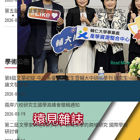
2026-05-25
第五屆AICC競賽開跑，歡迎選修相關課程的同學踴躍參加。
2026-05-25
學術公告
Read More
第8屆文華初綻-中文系優秀研究生暨輔大中研所學刊 研究生
論文發表會
2026-05-06
兩岸六校研究生國學高峰會徵稿通知
2026-03-19
第二屆文學家與他們的時代─台灣文學的跨域研究 國際學術
研討會