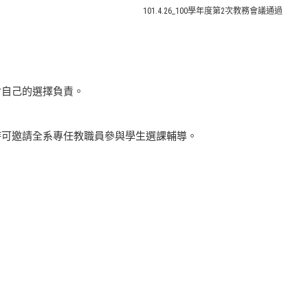
101.4.26_100學年度第2次教務會議通過
對自己的選擇負責。
時可邀請全系專任教職員參與學生選課輔導。