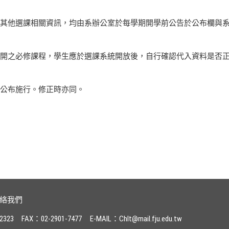
其他選課相關資訊，均由系辦公室於每學期開學前公告於公布欄與
開之必修課程，學生應於選課系統開放後，自行確認代入資料是否
公布施行。修正時亦同。
絡我們
2323
FAX：02-2901-7477
E-MAIL：Chlt@mail.fju.edu.tw