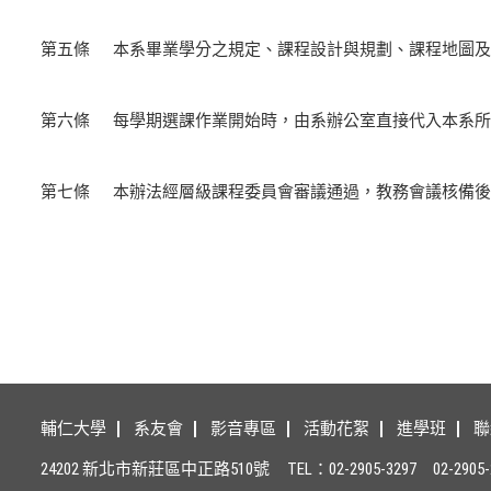
第五條
本系畢業學分之規定、課程設計與規劃、課程地圖及
第六條
每學期選課作業開始時，由系辦公室直接代入本系所
第七條
本辦法經層級課程委員會審議通過，教務會議核備後
輔仁大學
系友會
影音專區
活動花絮
進學班
聯
24202 新北市新莊區中正路510號
TEL：02-2905-3297
02-2905-