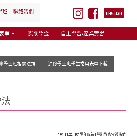
選擇你的語言
學班
聯絡我們
ENGLISH
表單
獎助學金
自主學習/產業實習
修學士班相關法規
進修學士班學生常用表單下載
辦法
101.11.22_101學年度第1學期教務會議核備