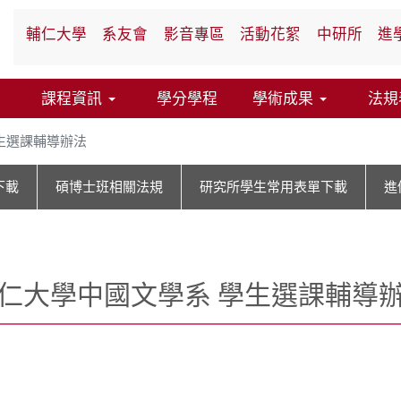
輔仁大學
系友會
影音專區
活動花絮
中研所
進
課程資訊
學分學程
學術成果
法規
生選課輔導辦法
下載
碩博士班相關法規
研究所學生常用表單下載
進
仁大學中國文學系 學生選課輔導